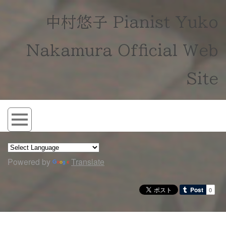
中村悠子 Pianist Yuko
Nakamura Official Web
Site
Powered by
Translate